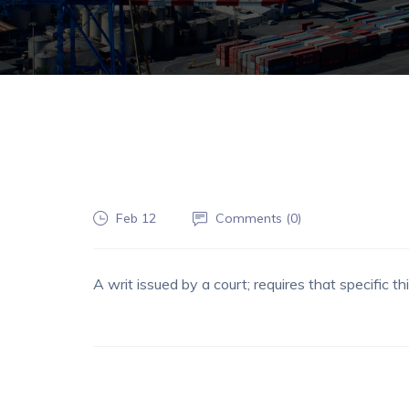
Feb 12
Comments (
0
)
A writ issued by a court; requires that specific t