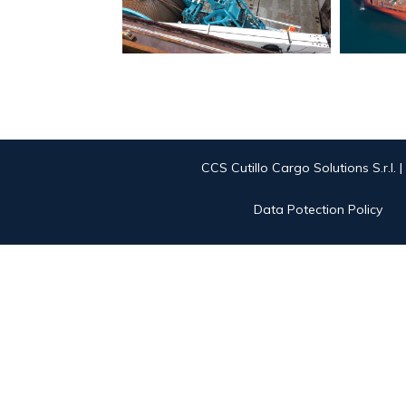
CCS Cutillo Cargo Solutions S.r.l. 
Data Potection Policy