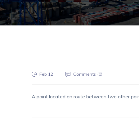
Feb 12
Comments (
0
)
A point located en route between two other poin